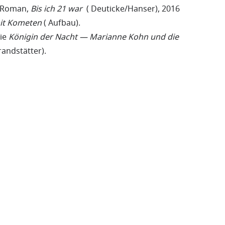
n Roman,
Bis ich 21 war
( Deuticke/Hanser), 2016
mit Kometen
( Aufbau).
fie
Königin der Nacht — Marianne Kohn und die
randstätter).